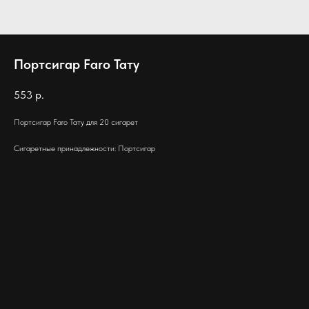
Портсигар Faro Тату
553
р.
Портсигар Faro Тату для 20 сигарет
Сигаретные принадлежности: Портсигар