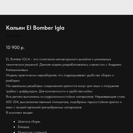
Кальян EI Bomber Igla
EI Bomber
10 900
р.
EL Bomber IGLA - это сочетание неповторимого дизайна и уникальных
технических решений. Данная модель разрабатывалась совместно с Андреем
Калашниковым.
Модель практически неразборная, что подразумевает удобство сборки и
разборки
На идеальных резьбовых соединениях крепится конус для чаши и погружная
трубка с диффузором. Для компактности и удобства мойки.
Все детали выполнены из коррозионностойких материалов. Нержавеющая сталь
AISI 304, высококачественный полицеталь, подобраны термостойкие краски и
лаки с лучшей адгезией для выбранных материалов.
В комплект входят:
Шахта в сборе,
Блюдце,
Мундштук стальной,