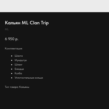
Кальян ML Clan Trip
ML
6 950
р.
Комплектация:
Шахта
Мундштук
Шланг
Блюдце
Колба
Уплотнительные кольца
Тип товара: Кальяны