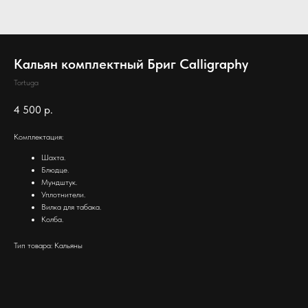
Кальян комплектный Бриг Calligraphy
Tortuga
4 500
р.
Комплектация:
Шахта.
Блюдце.
Мундштук.
Уплотнители.
Вилка для табака.
Колба.
Тип товара: Кальяны