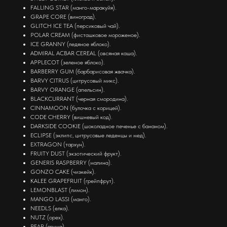
FALLING STAR (манго-маракуйя).
GRAPE CORE (виноград).
GLITCH ICE TEA (персиковый чай).
POLAR CREAM (фисташковое мороженое).
ICE GRANNY (ледяное яблоко).
ADMIRAL ACBAR CEREAL (овсяная каша).
APPLECOT (зеленое яблоко).
BARBERRY GUM (барбарисовая жвачка).
BARVY CITRUS (цитрусовый микс).
BARVY ORANGE (апельсин).
BLACKCURRANT (черная смородина).
CINNAMOON (булочка с корицей).
CODE CHERRY (вишневый код).
DARKSIDE COOKIE (шоколадное печенье с бананом).
ECLIPSE (эклипс, цитрусовые леденцы и мед).
EXTRAGON (тархун).
FRUITY DUST (экзотический фрукт).
GENERIS RASPBERRY (малина).
GONZO CAKE (чизкейк).
KALEE GRAPEFRUIT (грейпфрут).
LEMONBLAST (лимон).
MANGO LASSI (манго).
NEEDLS (елка).
NUTZ (орех).
PEAR (груша).