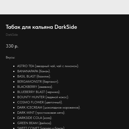
Табак для кальяна DarkSide
DarkSide
330
р.
Вкусы:
ASTRO TEA (звездный чай, чай с лимоном).
BANANAPAPA (банан).
BASIL BLAST (базилик).
BERGAMONSTR (бергамот).
BLACKBERRY (ежевика).
BLUEBERRY BLAST (черника).
BOUNTY HUNTER (ледяной кокос).
COSMO FLOWER (цветочный).
DARK ICECREAM (шоколадное мороженое).
DARK MINT (тростниковая мята).
DARKSIDE COLA (кола).
GREEN BEAM (фейхоа).
SWEET COMET (клюква и банан).