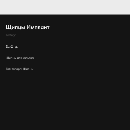
Щипцы Имплант
Tortuga
850
р.
Щипцы для кальяна.
Тип товара: Щипцы