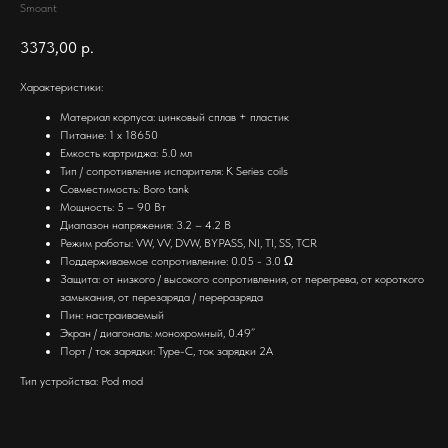
Smoant
3373,00
р.
Характеристики:
Материал корпуса: цинковый сплав + пластик
Питание: 1 х 18650
Емкость картриджа: 5.0 мл
Тип / сопротивление испарителя: K Series coils
Совместимость: Boro tank
Мощность: 5 – 90 Вт
Диапазон напряжения: 3.2 – 4.2 В
Режим работы: VW, VV, DVW, BYPASS, NI, TI, SS, TCR
Поддерживаемое сопротивление: 0.05 - 3.0 Ω
Защита: от низкого / высокого сопротивления, от перегрева, от короткого
замыкания, от перезаряда / переразряда
Пин: настраиваемый
Экран / диагональ: монохромный, 0.49”
Порт / ток зарядки: Type-C, ток зарядки 2А
Тип устройства: Pod mod