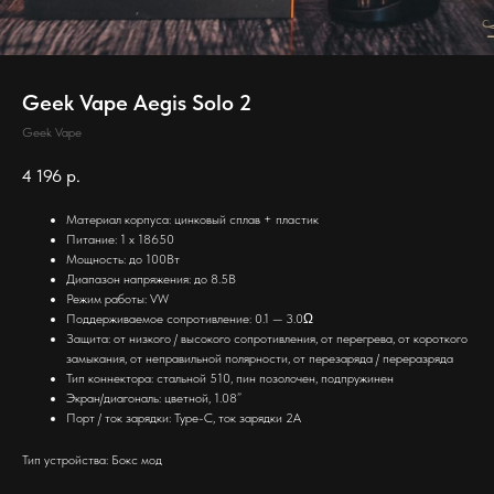
Geek Vape Aegis Solo 2
Geek Vape
4 196
р.
Материал корпуса: цинковый сплав + пластик
Питание: 1 х 18650
Мощность: до 100Вт
Диапазон напряжения: до 8.5В
Режим работы: VW
Поддерживаемое сопротивление: 0.1 — 3.0Ω
Защита: от низкого / высокого сопротивления, от перегрева, от короткого
замыкания, от неправильной полярности, от перезаряда / переразряда
Тип коннектора: стальной 510, пин позолочен, подпружинен
Экран/диагональ: цветной, 1.08”
Порт / ток зарядки: Type-C, ток зарядки 2А
Тип устройства: Бокс мод